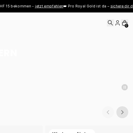
 bekommen - 
jetzt empfehlen
👑 Pro Royal Gold ist da – 
sichere dir deinen j
0
HERN