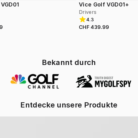
f VGD01
Vice Golf VGD01+
Drivers
4.3
9
CHF 439.99
Bekannt durch
Entdecke unsere Produkte