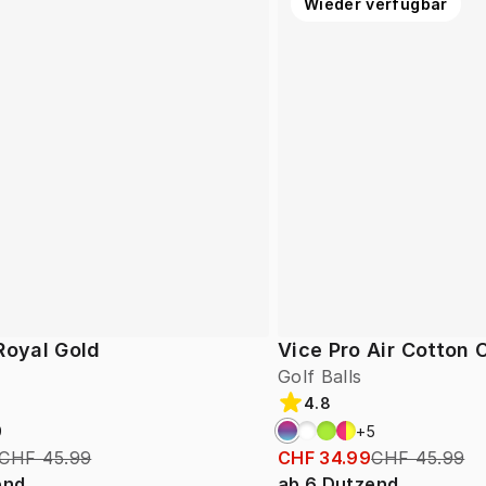
Wieder verfügbar
Royal Gold
Vice Pro Air Cotton
Golf Balls
4.8
9
+
5
CHF 45.99
CHF 34.99
CHF 45.99
end
ab
6
Dutzend