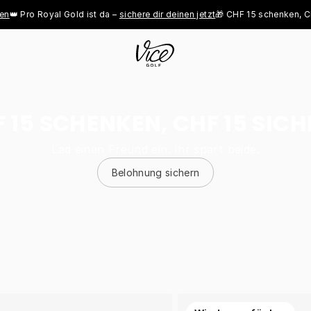
ro Royal Gold ist da – 
sichere dir deinen jetzt
🎁 CHF 15 schenken, CHF 15
 15 SCHENKEN, CHF 15 SIC
Lad einen Freund ein. Ihr spart beide.
Belohnung sichern