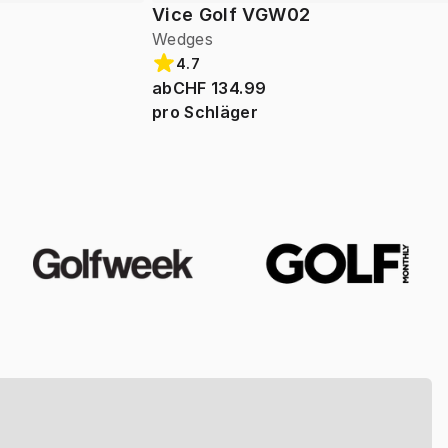
Vice Golf VGW02
Wedges
4.7
ab
CHF 134.99
pro Schläger