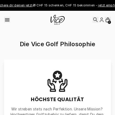
Skip to content
ere dir deinen jetzt
🎁 CHF 15 schenken, CHF 15 bekommen - 
jetzt empfeh
0
Die Vice Golf Philosophie
HÖCHSTE QUALITÄT
Wir streben stets nach Perfektion. Unsere Mission? 
Hochwertiges Golfzubehör zu liefern, damit Du dein 