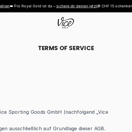
n
👑 Pro Royal Gold ist da – 
sichere dir deinen jetzt
🎁 CHF 15 schenken, C
TERMS OF SERVICE
 Vice Sporting Goods GmbH (nachfolgend „Vice
gen ausschließlich auf Grundlage dieser AGB.