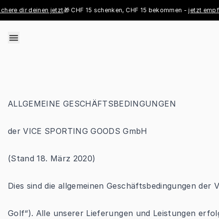
Skip to content
e dir deinen jetzt
🎁 CHF 15 schenken, CHF 15 bekommen - 
jetzt empfehle
ALLGEMEINE GESCHÄFTSBEDINGUNGEN
der VICE SPORTING GOODS GmbH
(Stand 18. März 2020)
Dies sind die allgemeinen Geschäftsbedingungen der
Golf“). Alle unserer Lieferungen und Leistungen erfol