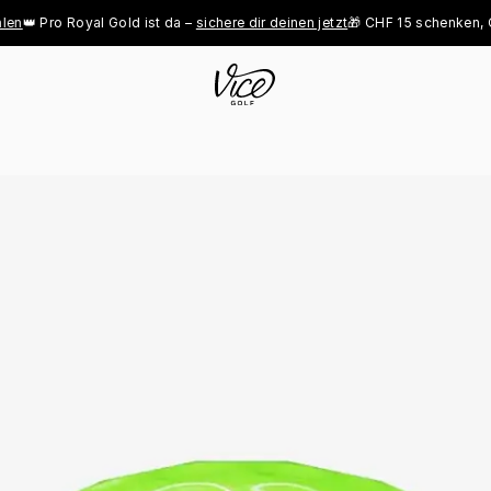
 Pro Royal Gold ist da – 
sichere dir deinen jetzt
🎁 CHF 15 schenken, CHF 