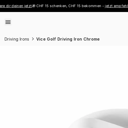
Skip to content
r deinen jetzt
🎁 CHF 15 schenken, CHF 15 bekommen - 
jetzt empfehlen
👑 
Driving Irons
Vice Golf Driving Iron Chrome