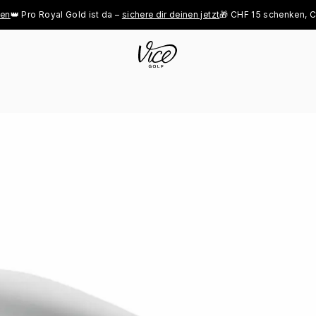
Pro Royal Gold ist da – 
sichere dir deinen jetzt
🎁 CHF 15 schenken, CHF 1