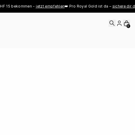
5 bekommen - 
jetzt empfehlen
👑 Pro Royal Gold ist da – 
sichere dir deinen 
0