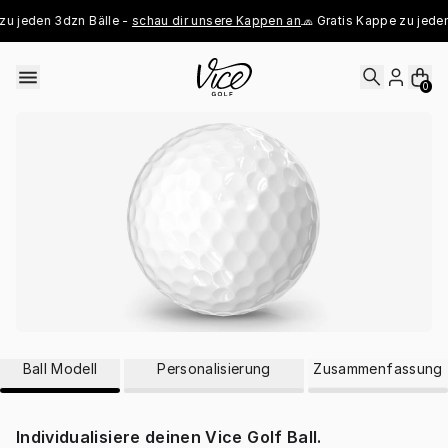
Skip to content
zu jeden 3dzn Bälle - 
schau dir unsere Kappen an
🧢 Gratis Kappe zu jeden
0
Ball Modell
Personalisierung
Zusammenfassung
Individualisiere deinen Vice Golf Ball.