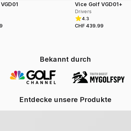
f VGD01
Vice Golf VGD01+
Drivers
4.3
9
CHF 439.99
Bekannt durch
Entdecke unsere Produkte