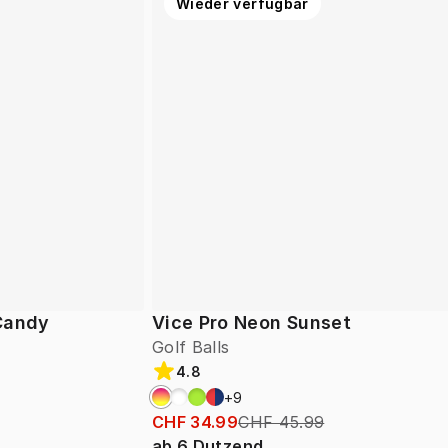
Wieder verfügbar
 Candy
Vice Pro Neon Sunset
Golf Balls
4.8
+
9
CHF 34.99
CHF 45.99
ab
6
Dutzend