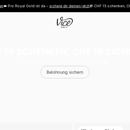
 Royal Gold ist da – 
sichere dir deinen jetzt
🎁 CHF 15 schenken, CHF 15 
 15 SCHENKEN, CHF 15 SIC
Lad einen Freund ein. Ihr spart beide.
Belohnung sichern