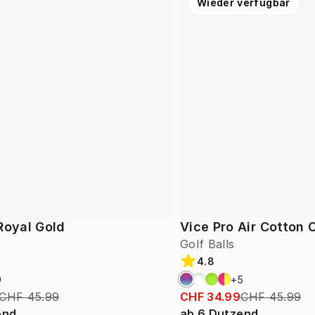
Wieder verfügbar
Royal Gold
Vice Pro Air Cotton
Golf Balls
4.8
9
+
5
CHF 45.99
CHF 34.99
CHF 45.99
end
ab
6
Dutzend