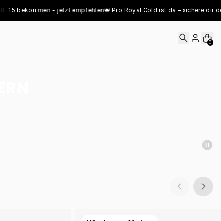
bekommen - 
jetzt empfehlen
👑 Pro Royal Gold ist da – 
sichere dir deinen je
0
HERN