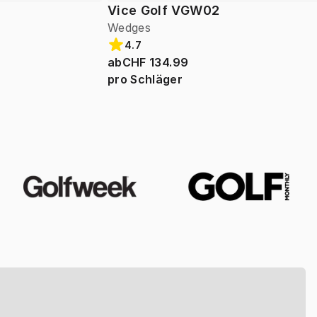
Vice Golf VGW02
Wedges
4.7
ab
CHF 134.99
pro Schläger