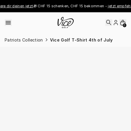
Skip to content
e dir deinen jetzt
🎁 CHF 15 schenken, CHF 15 bekommen - 
jetzt empfehle
0
Patriots Collection
Vice Golf T-Shirt 4th of July