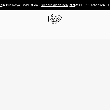
o Royal Gold ist da – 
sichere dir deinen jetzt
🎁 CHF 15 schenken, CHF 15