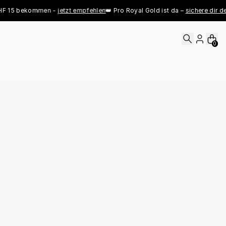
 bekommen - 
jetzt empfehlen
👑 Pro Royal Gold ist da – 
sichere dir deinen j
0