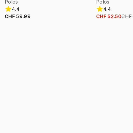
Polos
Polos
4.4
4.4
CHF 59.99
CHF 52.50
CHF 