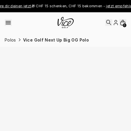
Skip to content
dir deinen jetzt
🎁 CHF 15 schenken, CHF 15 bekommen - 
jetzt empfehlen
0
Polos
Vice Golf Next Up Big OG Polo