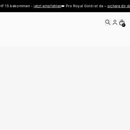
5 bekommen - 
jetzt empfehlen
👑 Pro Royal Gold ist da – 
sichere dir deinen 
0