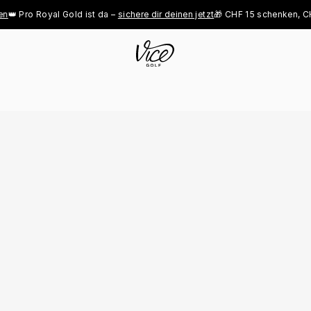
Pro Royal Gold ist da – 
sichere dir deinen jetzt
🎁 CHF 15 schenken, CHF 1