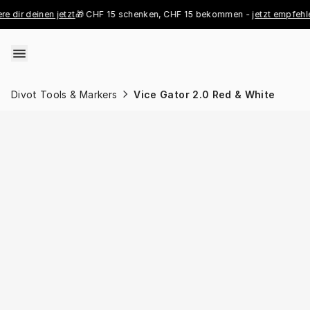
Skip to content
r deinen jetzt
🎁 CHF 15 schenken, CHF 15 bekommen - 
jetzt empfehlen
👑 
Divot Tools & Markers
Vice Gator 2.0 Red & White