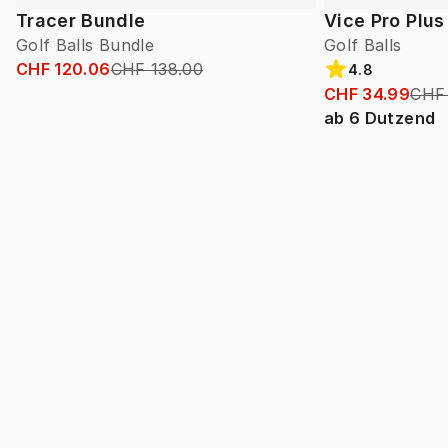
Tracer Bundle
Vice Pro Plus
Golf Balls Bundle
Golf Balls
CHF 120.06
CHF 138.00
4.8
CHF 34.99
CHF
ab
6
Dutzend