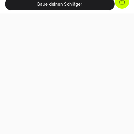
Baue deinen Schläger
WERDE TEIL DER VICE GOLF COMMUNITY!
Schalte exklusive Vorteile frei, erhalte Promo-Codes und
Vorabzugang zu Rabattaktionen sowie Produkt-
Neuerscheinungen.
Hiermit bestätige ich, dass ich die 
Allgemeinen 
Geschäftsbedingungen
 sowie 
Datenschutzerklärung
 gelesen und 
akzeptiert habe.
Über Vice Golf
Die Geschichte von Vice Golf