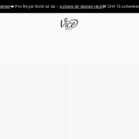
len
👑 Pro Royal Gold ist da – 
sichere dir deinen jetzt
🎁 CHF 15 schenken, 