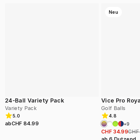
Neu
24-Ball Variety Pack
Vice Pro Roya
Variety Pack
Golf Balls
5.0
4.8
ab
CHF 84.99
+
9
CHF 34.99
CHF
ab
6
Dutzend