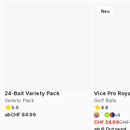
Neu
24-Ball Variety Pack
Vice Pro Roya
Variety Pack
Golf Balls
5.0
4.8
ab
CHF 84.99
+
9
CHF 34.99
CHF
ab
6
Dutzend