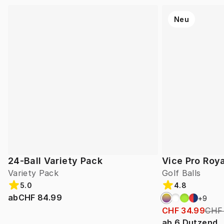
Neu
24-Ball Variety Pack
Vice Pro Roya
Variety Pack
Golf Balls
5.0
4.8
ab
CHF 84.99
+
9
CHF 34.99
CHF
ab
6
Dutzend