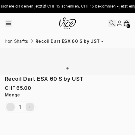
Skip to content
sichere dir deinen jetzt
🎁 CHF 15 schenken, CHF 15 bekommen - 
jetzt emp
0
Iron Shafts
Recoil Dart ESX 60 S by UST -
Recoil Dart ESX 60 S by UST -
CHF 65.00
Menge