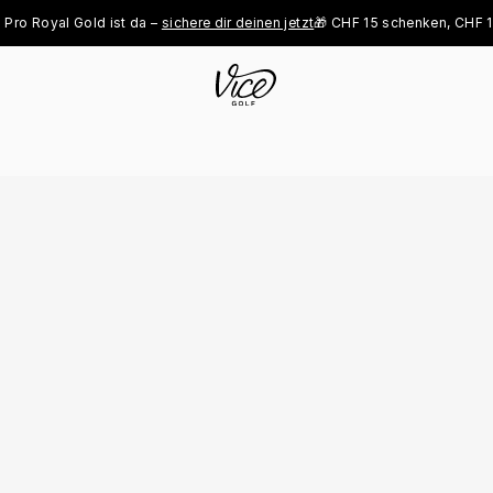
Royal Gold ist da – 
sichere dir deinen jetzt
🎁 CHF 15 schenken, CHF 15 b