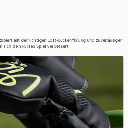
piert mit der richtigen Loft-Lückenfüllung und zuverlässiger 
nn sich dein kurzes Spiel verbessert.