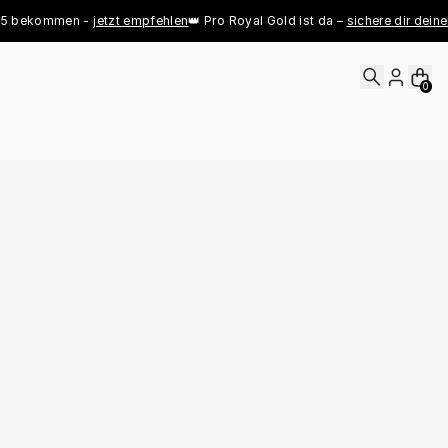
ekommen - 
jetzt empfehlen
👑 Pro Royal Gold ist da – 
sichere dir deinen jet
0