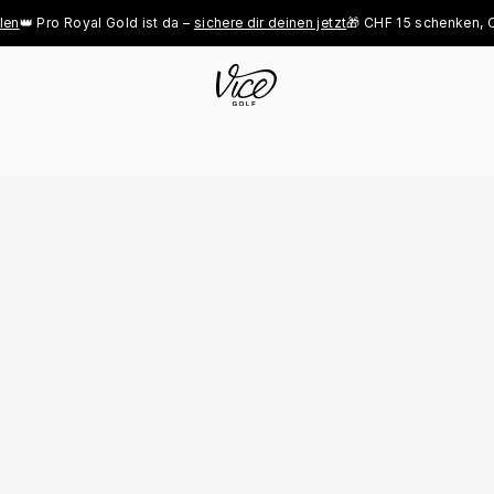
o Royal Gold ist da – 
sichere dir deinen jetzt
🎁 CHF 15 schenken, CHF 15