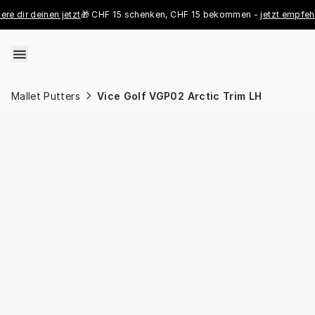
Skip to content
deinen jetzt
🎁 CHF 15 schenken, CHF 15 bekommen - 
jetzt empfehlen
👑 Pr
Mallet Putters
Vice Golf VGP02 Arctic Trim LH