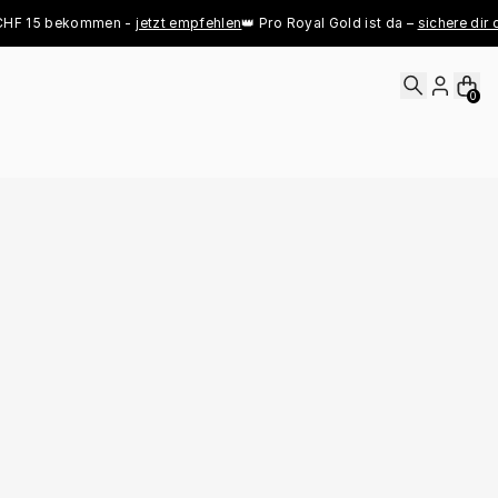
 bekommen - 
jetzt empfehlen
👑 Pro Royal Gold ist da – 
sichere dir deinen j
0