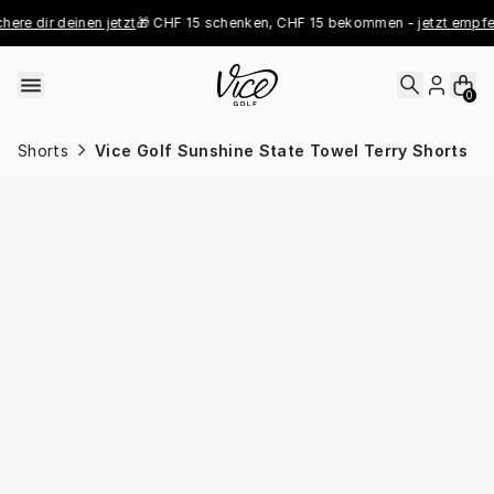
Skip to content
ere dir deinen jetzt
🎁 CHF 15 schenken, CHF 15 bekommen - 
jetzt empfeh
0
Shorts
Vice Golf Sunshine State Towel Terry Shorts