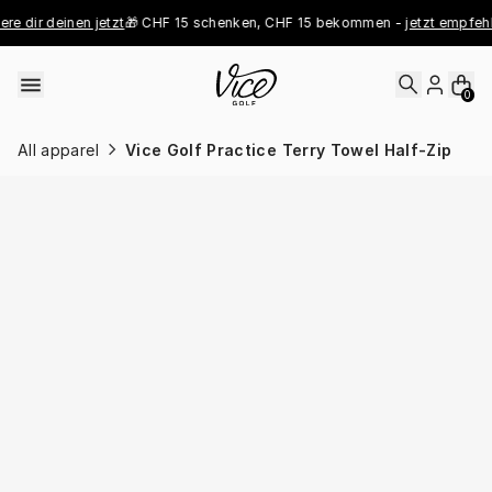
Skip to content
 dir deinen jetzt
🎁 CHF 15 schenken, CHF 15 bekommen - 
jetzt empfehlen
0
All apparel
Vice Golf Practice Terry Towel Half-Zip