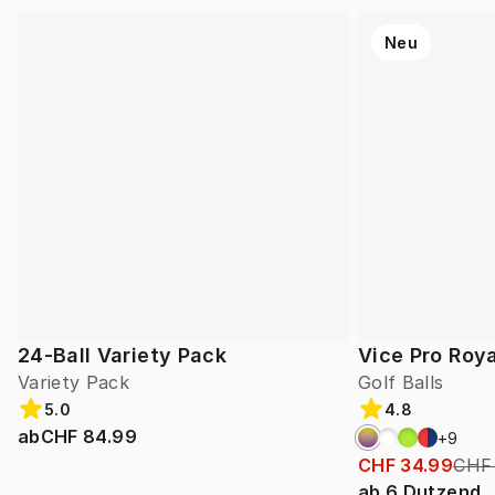
Neu
24-Ball Variety Pack
Vice Pro Roya
Variety Pack
Golf Balls
5.0
4.8
ab
CHF 84.99
+
9
CHF 34.99
CHF
ab
6
Dutzend