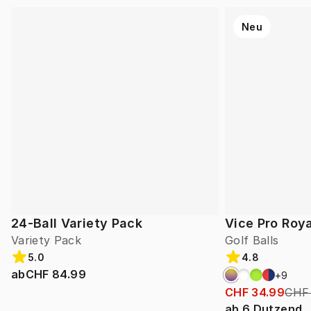
Neu
24-Ball Variety Pack
Vice Pro Roya
Variety Pack
Golf Balls
5.0
4.8
ab
CHF 84.99
+
9
CHF 34.99
CHF
ab
6
Dutzend