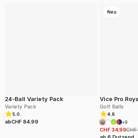
Neu
24-Ball Variety Pack
Vice Pro Roya
Variety Pack
Golf Balls
5.0
4.8
ab
CHF 84.99
+
9
CHF 34.99
CHF
ab
6
Dutzend